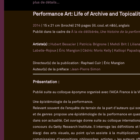
plus de détails...
Performance Art: Life of Archive and Topicali
2014
| 15 x 21 cm (broché) 216 pages (ill. coul. et n&b), anglais
Publié dans le cadre de
À la vie délibérée,
Une histoire de la perfo
Artiste(s) :
Hubert Besacier
|
Patricia Brignone
|
Mehdi Brit
|
Lilian
Labelle-Rojoux
|
Éric Mangion
|
Cédric Moris Kelly
|
Kalliopi Papado
Directeur(s) de la publication : Raphael Cuir | Éric Mangion
Auteur(s) de la préface :
Jean-Pierre Simon
Présentation :
Publié suite au colloque éponyme organisé avec l’AICA France à la Vi
Une épistémologie de la performance.
Relevant souvent de l’enquête de terrain de la part d’auteurs qui son
et de genres propose une épistémologie de la performance en quest
dans son actualité. Cet ouvrage donne suite au colloque international
concours du Getty Research Institute. Il interroge les définitions e
élargi des arts visuels, au point qu’on assiste à la multiplication
commissaires d’expositions, philosophes, artistes – les auteurs o