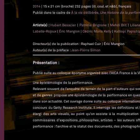
2014
| 15 x 21 cm (broché) 232 pages (ill. coul. et n&b), français
Publié dans le cadre de
À la vie délibérée,
Une histoire de la perfo
Artiste(s) :
Hubert Besacier
|
Patricia Brignone
|
Mehdi Brit
|
Lilian
Labelle-Rojoux
|
Éric Mangion
|
Cédric Moris Kelly
|
Kalliopi Papado
Directeur(s) de la publication : Raphael Cuir | Éric Mangion
Auteur(s) de la préface :
Jean-Pierre Simon
Présentation :
Publié suite au colloque éponyme organisé avec l’AICA France à la Vi
Une épistémologie de la performance.
Relevant souvent de l’enquête de terrain de la part d’auteurs qui son
et de genres propose une épistémologie de la performance en quest
dans son actualité. Cet ouvrage donne suite au colloque international
concours du Getty Research Institute. Il interroge les définitions e
élargi des arts visuels, au point qu’on assiste à la multiplication
commissaires d’expositions, philosophes, artistes – les auteurs o
performance : l’archive et le statut des documents, des photographie