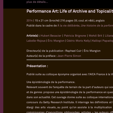
plus de détails...
Performance Art: Life of Archive and Topicali
2014
| 15 x 21 cm (broché) 216 pages (ill. coul. et n&b), anglais
Publié dans le cadre de
À la vie délibérée,
Une histoire de la perfo
Artiste(s) :
Hubert Besacier
|
Patricia Brignone
|
Mehdi Brit
|
Lilian
Labelle-Rojoux
|
Éric Mangion
|
Cédric Moris Kelly
|
Kalliopi Papado
Directeur(s) de la publication : Raphael Cuir | Éric Mangion
Auteur(s) de la préface :
Jean-Pierre Simon
Présentation :
Publié suite au colloque éponyme organisé avec l’AICA France à la Vi
Une épistémologie de la performance.
Relevant souvent de l’enquête de terrain de la part d’auteurs qui son
et de genres propose une épistémologie de la performance en quest
dans son actualité. Cet ouvrage donne suite au colloque international
concours du Getty Research Institute. Il interroge les définitions e
élargi des arts visuels, au point qu’on assiste à la multiplication
commissaires d’expositions, philosophes, artistes – les auteurs o