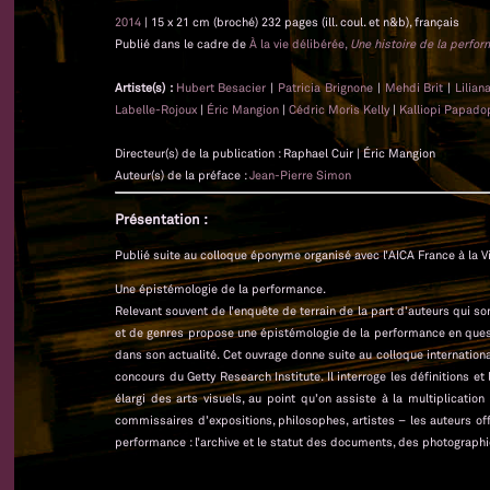
2014
| 15 x 21 cm (broché) 232 pages (ill. coul. et n&b), français
Publié dans le cadre de
À la vie délibérée,
Une histoire de la perfo
Artiste(s) :
Hubert Besacier
|
Patricia Brignone
|
Mehdi Brit
|
Lilian
Labelle-Rojoux
|
Éric Mangion
|
Cédric Moris Kelly
|
Kalliopi Papado
Directeur(s) de la publication : Raphael Cuir | Éric Mangion
Auteur(s) de la préface :
Jean-Pierre Simon
Présentation :
Publié suite au colloque éponyme organisé avec l’AICA France à la Vi
Une épistémologie de la performance.
Relevant souvent de l’enquête de terrain de la part d’auteurs qui son
et de genres propose une épistémologie de la performance en quest
dans son actualité. Cet ouvrage donne suite au colloque international
concours du Getty Research Institute. Il interroge les définitions e
élargi des arts visuels, au point qu’on assiste à la multiplication
commissaires d’expositions, philosophes, artistes – les auteurs o
performance : l’archive et le statut des documents, des photographie