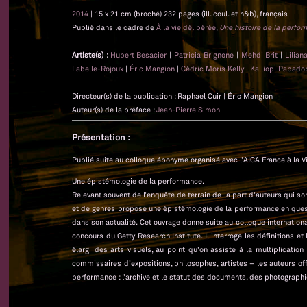
2014
| 15 x 21 cm (broché) 232 pages (ill. coul. et n&b), français
Publié dans le cadre de
À la vie délibérée,
Une histoire de la perfo
Artiste(s) :
Hubert Besacier
|
Patricia Brignone
|
Mehdi Brit
|
Lilian
Labelle-Rojoux
|
Éric Mangion
|
Cédric Moris Kelly
|
Kalliopi Papado
Directeur(s) de la publication : Raphael Cuir | Éric Mangion
Auteur(s) de la préface :
Jean-Pierre Simon
Présentation :
Publié suite au colloque éponyme organisé avec l’AICA France à la Vi
Une épistémologie de la performance.
Relevant souvent de l’enquête de terrain de la part d’auteurs qui son
et de genres propose une épistémologie de la performance en quest
dans son actualité. Cet ouvrage donne suite au colloque international
concours du Getty Research Institute. Il interroge les définitions e
élargi des arts visuels, au point qu’on assiste à la multiplication
commissaires d’expositions, philosophes, artistes – les auteurs o
performance : l’archive et le statut des documents, des photographie