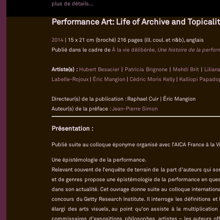
plus de détails...
Performance Art: Life of Archive and Topicali
2014
| 15 x 21 cm (broché) 216 pages (ill. coul. et n&b), anglais
Publié dans le cadre de
À la vie délibérée,
Une histoire de la perfo
Artiste(s) :
Hubert Besacier
|
Patricia Brignone
|
Mehdi Brit
|
Lilian
Labelle-Rojoux
|
Éric Mangion
|
Cédric Moris Kelly
|
Kalliopi Papado
Directeur(s) de la publication : Raphael Cuir | Éric Mangion
Auteur(s) de la préface :
Jean-Pierre Simon
Présentation :
Publié suite au colloque éponyme organisé avec l’AICA France à la Vi
Une épistémologie de la performance.
Relevant souvent de l’enquête de terrain de la part d’auteurs qui son
et de genres propose une épistémologie de la performance en quest
dans son actualité. Cet ouvrage donne suite au colloque international
concours du Getty Research Institute. Il interroge les définitions e
élargi des arts visuels, au point qu’on assiste à la multiplication
commissaires d’expositions, philosophes, artistes – les auteurs o