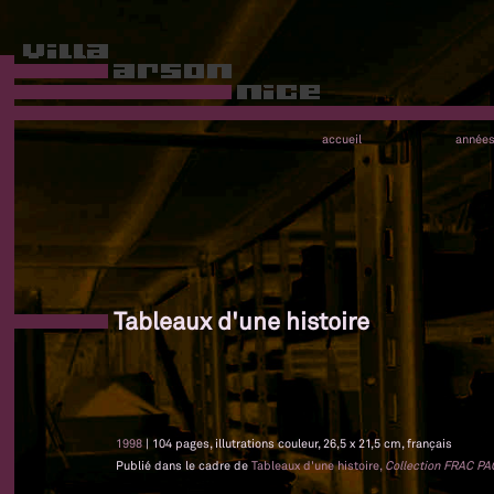
accueil
année
Tableaux d'une histoire
1998
| 104 pages, illutrations couleur, 26,5 x 21,5 cm, français
Publié dans le cadre de
Tableaux d'une histoire,
Collection FRAC PA