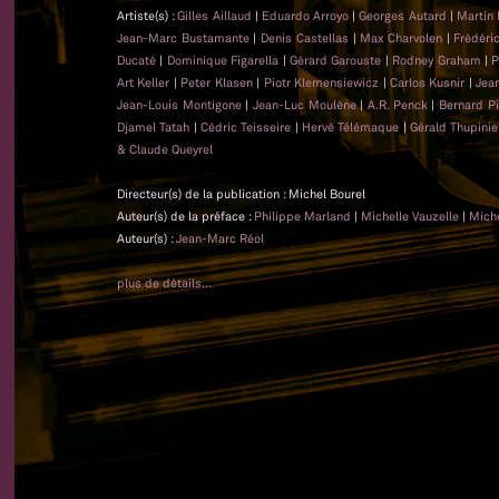
Artiste(s) :
Gilles Aillaud
|
Eduardo Arroyo
|
Georges Autard
|
Martin
Jean-Marc Bustamante
|
Denis Castellas
|
Max Charvolen
|
Frédéri
Ducaté
|
Dominique Figarella
|
Gérard Garouste
|
Rodney Graham
|
P
Art Keller
|
Peter Klasen
|
Piotr Klemensiewicz
|
Carlos Kusnir
|
Jea
Jean-Louis Montigone
|
Jean-Luc Moulène
|
A.R. Penck
|
Bernard Pi
Djamel Tatah
|
Cédric Teisseire
|
Hervé Télémaque
|
Gérald Thupini
& Claude Queyrel
Directeur(s) de la publication : Michel Bourel
Auteur(s) de la préface :
Philippe Marland
|
Michelle Vauzelle
|
Miche
Auteur(s) :
Jean-Marc Réol
plus de détails...