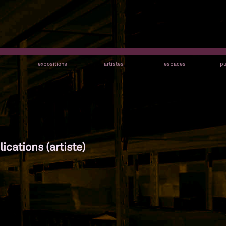
s
expositions
artistes
espaces
pu
ications (artiste)