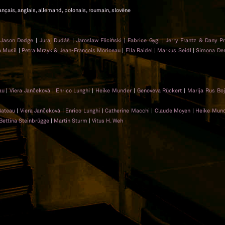
rançais, anglais, allemand, polonais, roumain, slovène
|
Jason Dodge
|
Juraj Dudáš
|
Jaroslaw Fliciński
|
Fabrice Gygi
|
Jerry Frantz & Dany P
a Musil
|
Petra Mrzyk & Jean-François Moriceau
|
Ella Raidel
|
Markus Seidl
|
Simona Den
eau
|
Viera Jančeková
|
Enrico Lunghi
|
Heike Munder
|
Genoveva Rückert
|
Marija Rus Bo
Gateau
|
Viera Jančeková
|
Enrico Lunghi
|
Catherine Macchi
|
Claude Moyen
|
Heike Mun
Bettina Steinbrügge
|
Martin Sturm
|
Vitus H. Weh