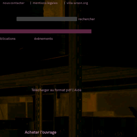
nous contacter
|
mentions légales
|
villa-arson.org
rechercher
blications
événements
Télécharger au format pdf
|
Aide
Acheter l'ouvrage