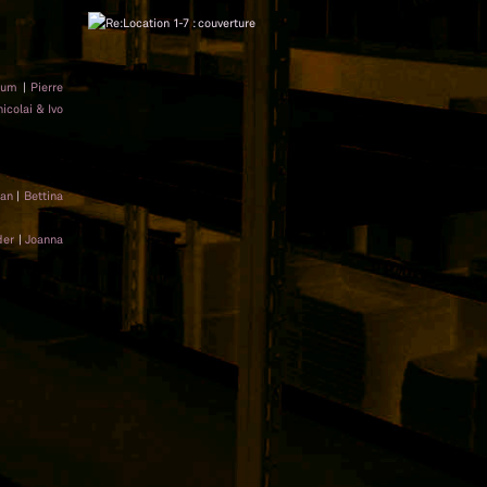
rum
|
Pierre
icolai & Ivo
jan
|
Bettina
der
|
Joanna