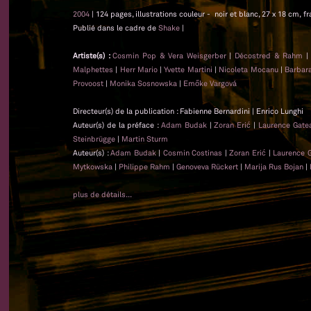
2004
| 124 pages, illustrations couleur - noir et blanc, 27 x 18 cm, f
Publié dans le cadre de
Shake
|
Artiste(s) :
Cosmin Pop & Vera Weisgerber
|
Décostred & Rahm
Malphettes
|
Herr Mario
|
Yvette Martini
|
Nicoleta Mocanu
|
Barbar
Provoost
|
Monika Sosnowska
|
Emőke Vargová
Directeur(s) de la publication : Fabienne Bernardini | Enrico Lunghi
Auteur(s) de la préface :
Adam Budak
|
Zoran Erić
|
Laurence Gat
Steinbrügge
|
Martin Sturm
Auteur(s) :
Adam Budak
|
Cosmin Costinas
|
Zoran Erić
|
Laurence 
Mytkowska
|
Philippe Rahm
|
Genoveva Rückert
|
Marija Rus Bojan
|
plus de détails...