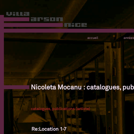
accueil
année
Nicoleta Mocanu : catalogues, publ
catalogues, publications (artiste)
Re:Location 1-7