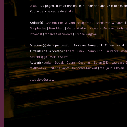
2004
| 124 pages, illustrations couleur - noir et blanc, 27 x 18 cm, f
Publié dans le cadre de
Shake
|
Artiste(s) :
Cosmin Pop & Vera Weisgerber
|
Décostred & Rahm
Malphettes
|
Herr Mario
|
Yvette Martini
|
Nicoleta Mocanu
|
Barbar
Provoost
|
Monika Sosnowska
|
Emőke Vargová
Directeur(s) de la publication : Fabienne Bernardini | Enrico Lunghi
Auteur(s) de la préface :
Adam Budak
|
Zoran Erić
|
Laurence Gat
Steinbrügge
|
Martin Sturm
Auteur(s) :
Adam Budak
|
Cosmin Costinas
|
Zoran Erić
|
Laurence 
Mytkowska
|
Philippe Rahm
|
Genoveva Rückert
|
Marija Rus Bojan
|
plus de détails...