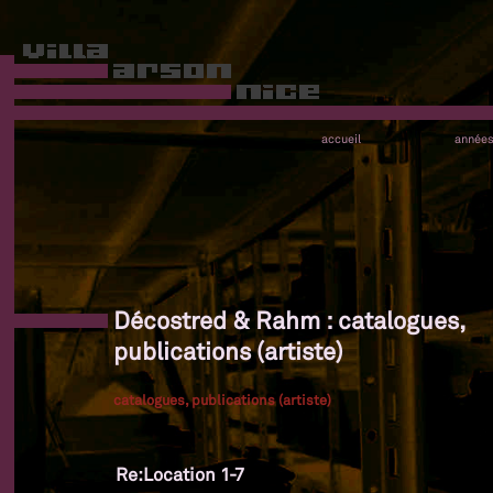
accueil
année
Décostred & Rahm : catalogues,
publications (artiste)
catalogues, publications (artiste)
Re:Location 1-7