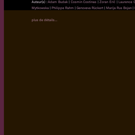
Auteur(s) :
Adam Budak
|
Cosmin Costinas
|
Zoran Erić
|
Laurence 
Mytkowska
|
Philippe Rahm
|
Genoveva Rückert
|
Marija Rus Bojan
|
plus de détails...