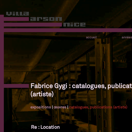
accueil
année
Fabrice Gygi : catalogues, publica
(artiste)
expositions
|
œuvres
|
catalogues, publications (artiste)
Re : Location