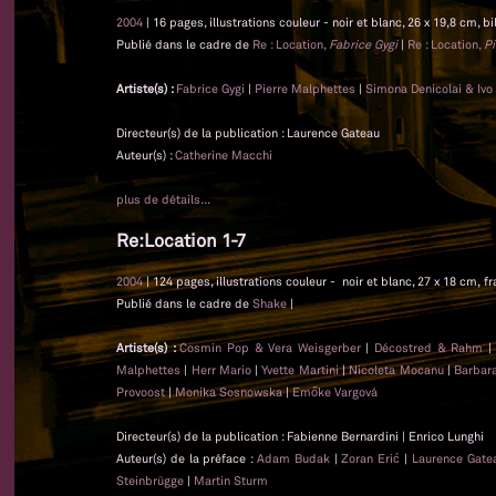
2004
| 16 pages, illustrations couleur - noir et blanc, 26 x 19,8 cm, bi
Publié dans le cadre de
Re : Location,
Fabrice Gygi
|
Re : Location,
Pi
Artiste(s) :
Fabrice Gygi
|
Pierre Malphettes
|
Simona Denicolai & Ivo
Directeur(s) de la publication : Laurence Gateau
Auteur(s) :
Catherine Macchi
plus de détails...
Re:Location 1-7
2004
| 124 pages, illustrations couleur - noir et blanc, 27 x 18 cm, f
Publié dans le cadre de
Shake
|
Artiste(s) :
Cosmin Pop & Vera Weisgerber
|
Décostred & Rahm
Malphettes
|
Herr Mario
|
Yvette Martini
|
Nicoleta Mocanu
|
Barbar
Provoost
|
Monika Sosnowska
|
Emőke Vargová
Directeur(s) de la publication : Fabienne Bernardini | Enrico Lunghi
Auteur(s) de la préface :
Adam Budak
|
Zoran Erić
|
Laurence Gat
Steinbrügge
|
Martin Sturm