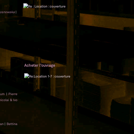
Sosnowska
|
Acheter l'ouvrage
rum
|
Pierre
icolai & Ivo
jan
|
Bettina