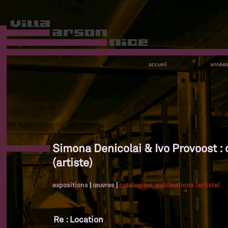
accueil
année
Simona Denicolai & Ivo Provoost : 
(artiste)
expositions
|
œuvres
|
catalogues, publications (artiste)
Re : Location