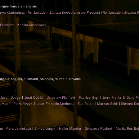
lingue français - anglais
erre Malphettes
|
Re : Location,
Simona Denicolai et Ivo Provoost
|
Re : Location,
Monika 
 Provoost
|
Monika Sosnowska
rançais, anglais, allemand, polonais, roumain, slovène
|
Jason Dodge
|
Juraj Dudáš
|
Jaroslaw Fliciński
|
Fabrice Gygi
|
Jerry Frantz & Dany P
a Musil
|
Petra Mrzyk & Jean-François Moriceau
|
Ella Raidel
|
Markus Seidl
|
Simona Den
eau
|
Viera Jančeková
|
Enrico Lunghi
|
Heike Munder
|
Genoveva Rückert
|
Marija Rus Bo