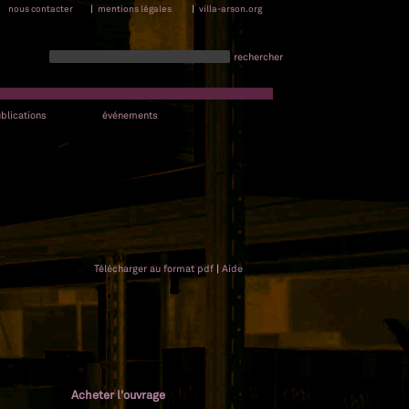
nous contacter
|
mentions légales
|
villa-arson.org
rechercher
blications
événements
Télécharger au format pdf
|
Aide
Acheter l'ouvrage