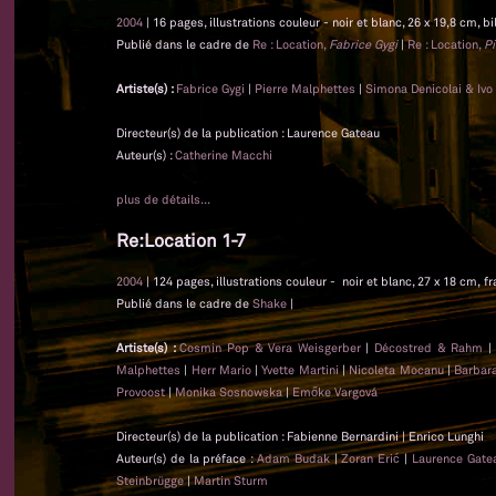
2004
| 16 pages, illustrations couleur - noir et blanc, 26 x 19,8 cm, bi
Publié dans le cadre de
Re : Location,
Fabrice Gygi
|
Re : Location,
Pi
Artiste(s) :
Fabrice Gygi
|
Pierre Malphettes
|
Simona Denicolai & Ivo
Directeur(s) de la publication : Laurence Gateau
Auteur(s) :
Catherine Macchi
plus de détails...
Re:Location 1-7
2004
| 124 pages, illustrations couleur - noir et blanc, 27 x 18 cm, f
Publié dans le cadre de
Shake
|
Artiste(s) :
Cosmin Pop & Vera Weisgerber
|
Décostred & Rahm
Malphettes
|
Herr Mario
|
Yvette Martini
|
Nicoleta Mocanu
|
Barbar
Provoost
|
Monika Sosnowska
|
Emőke Vargová
Directeur(s) de la publication : Fabienne Bernardini | Enrico Lunghi
Auteur(s) de la préface :
Adam Budak
|
Zoran Erić
|
Laurence Gat
Steinbrügge
|
Martin Sturm