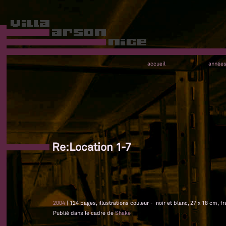
accueil
année
Re:Location 1-7
2004
| 124 pages, illustrations couleur - noir et blanc, 27 x 18 cm, f
Publié dans le cadre de
Shake