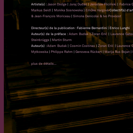
Artiste(s) :
Jason Dodge
|
Juraj Dudáš
|
Jaroslaw Fliciński
|
Fabrice 
Markus Seidl
|
Monika Sosnowska
|
Emőke Vargová
Collectif(s) d'ar
& Jean-François Moriceau
|
Simona Denicolai & Ivo Provoost
Directeur(s) de la publication : Fabienne Bernardini | Enrico Lunghi
Auteur(s) de la préface :
Adam Budak
|
Zoran Erić
|
Laurence Gat
Steinbrügge
|
Martin Sturm
Auteur(s) :
Adam Budak
|
Cosmin Costinas
|
Zoran Erić
|
Laurence 
Mytkowska
|
Philippe Rahm
|
Genoveva Rückert
|
Marija Rus Bojan
|
plus de détails...