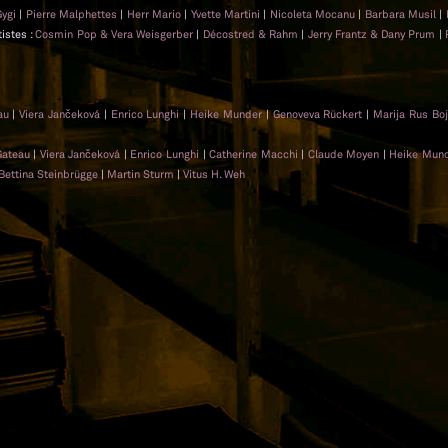
Gygi
|
Pierre Malphettes
|
Herr Mario
|
Yvette Martini
|
Nicoleta Mocanu
|
Barbara Musil
|
tistes :
Cosmin Pop & Vera Weisgerber
|
Décostred & Rahm
|
Jerry Frantz & Dany Prum
|
eau
|
Viera Jančeková
|
Enrico Lunghi
|
Heike Munder
|
Genoveva Rückert
|
Marija Rus Bo
Gateau
|
Viera Jančeková
|
Enrico Lunghi
|
Catherine Macchi
|
Claude Moyen
|
Heike Mun
Bettina Steinbrügge
|
Martin Sturm
|
Vitus H. Weh