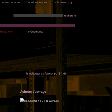
nous contacter
|
mentions légales
|
villa-arson.org
rechercher
blications
événements
Télécharger au format pdf
|
Aide
Acheter l'ouvrage