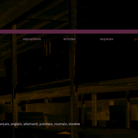
s
expositions
artistes
espaces
pu
rançais, anglais, allemand, polonais, roumain, slovène