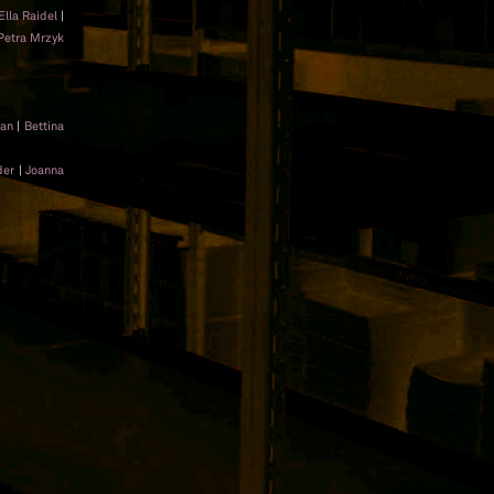
Ella Raidel
|
Petra Mrzyk
jan
|
Bettina
der
|
Joanna