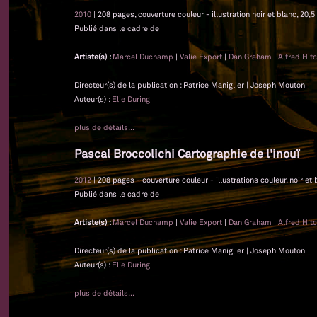
2010
| 208 pages, couverture couleur - illustration noir et blanc, 20,5
Publié dans le cadre de
Artiste(s) :
Marcel Duchamp
|
Valie Export
|
Dan Graham
|
Alfred Hit
Directeur(s) de la publication : Patrice Maniglier | Joseph Mouton
Auteur(s) :
Elie During
plus de détails...
Pascal Broccolichi Cartographie de l'inouï
2012
| 208 pages - couverture couleur - illustrations couleur, noir et 
Publié dans le cadre de
Artiste(s) :
Marcel Duchamp
|
Valie Export
|
Dan Graham
|
Alfred Hit
Directeur(s) de la publication : Patrice Maniglier | Joseph Mouton
Auteur(s) :
Elie During
plus de détails...