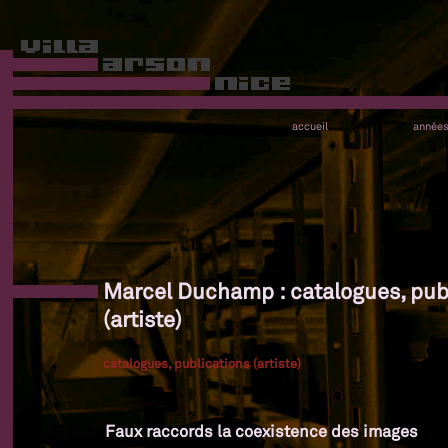
accueil
année
Marcel Duchamp : catalogues, pub
(artiste)
catalogues, publications (artiste)
Faux raccords la coexistence des images