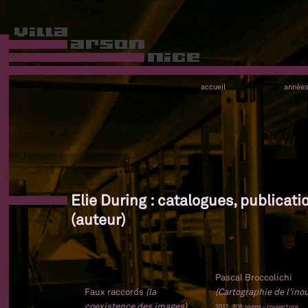
accueil
année
Elie During : catalogues, publicati
(auteur)
Pascal Broccolichi
Faux raccords
(la
(Cartographie de l'inou
coexistence des images)
2012, 208 pages - couverture