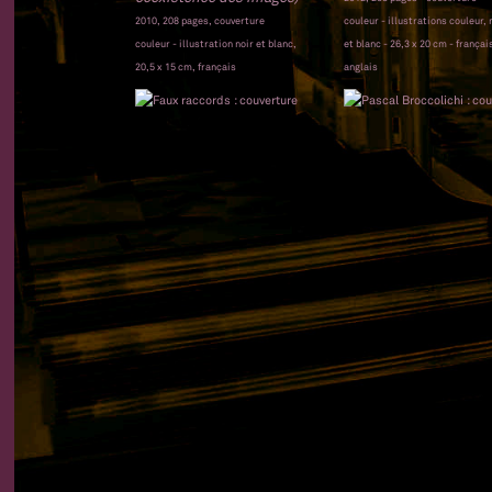
2010, 208 pages, couverture
couleur - illustrations couleur, 
couleur - illustration noir et blanc,
et blanc - 26,3 x 20 cm - françai
20,5 x 15 cm, français
anglais