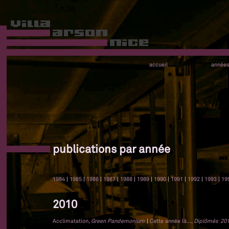
accueil
année
publications par année
1984
|
1985
|
1986
|
1987
|
1988
|
1989
|
1990
|
1991
|
1992
|
1993
|
19
2010
Acclimatation,
Green Pandemonium
|
Cette année là...,
Diplômés 2010