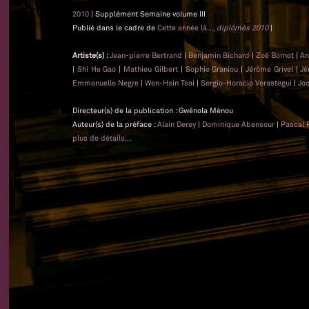
2010
| Supplément Semaine volume III
Publié dans le cadre de
Cette année là...,
diplômés 2010
|
Artiste(s) :
Jean-pierre Bertrand
|
Benjamin Bichard
|
Zoé Bornot
|
An
|
Shi He Gao
|
Mathieu Gilbert
|
Sophie Graniou
|
Jérôme Grivel
|
Jé
Emmanuelle Negre
|
Wen-Hsin Tsai
|
Sergio-Horacio Verastegui
|
Jo
Directeur(s) de la publication : Gwénola Ménou
Auteur(s) de la préface :
Alain Derey
|
Dominique Abensour
|
Pascal 
plus de détails...