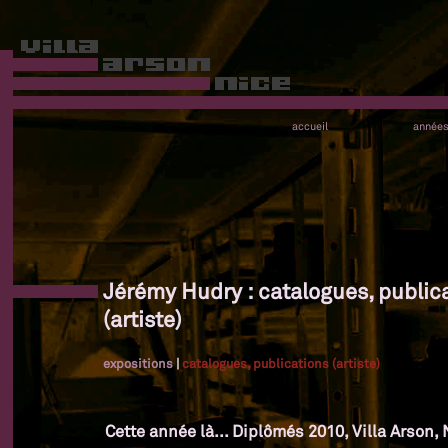
accueil
année
Jérémy Hudry : catalogues, public
(artiste)
expositions
|
catalogues, publications (artiste)
Cette année là... Diplômés 2010, Villa Arson, 