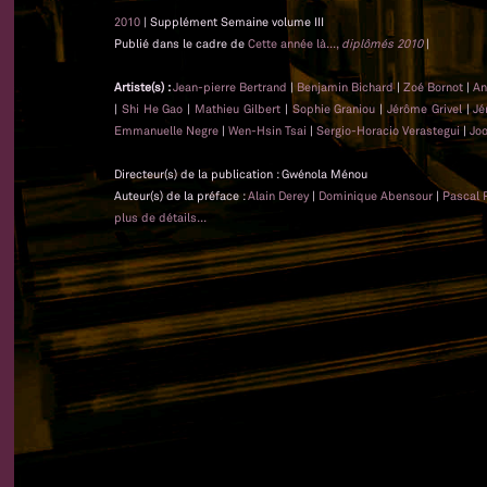
2010
| Supplément Semaine volume III
Publié dans le cadre de
Cette année là...,
diplômés 2010
|
Artiste(s) :
Jean-pierre Bertrand
|
Benjamin Bichard
|
Zoé Bornot
|
An
|
Shi He Gao
|
Mathieu Gilbert
|
Sophie Graniou
|
Jérôme Grivel
|
Jé
Emmanuelle Negre
|
Wen-Hsin Tsai
|
Sergio-Horacio Verastegui
|
Jo
Directeur(s) de la publication : Gwénola Ménou
Auteur(s) de la préface :
Alain Derey
|
Dominique Abensour
|
Pascal 
plus de détails...