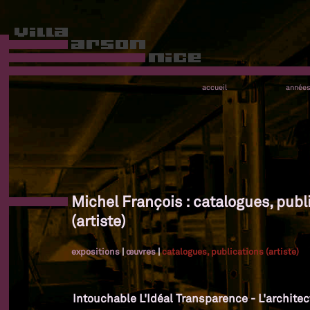
accueil
année
Michel François : catalogues, publ
(artiste)
expositions
|
œuvres
|
catalogues, publications (artiste)
Intouchable L'Idéal Transparence - L'architec