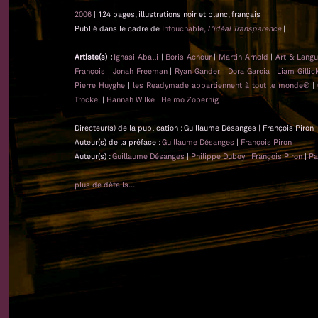
2006
| 124 pages, illustrations noir et blanc, français
Publié dans le cadre de
Intouchable,
L'idéal Transparence
|
Artiste(s) :
Ignasi Aballi
|
Boris Achour
|
Martin Arnold
|
Art & Lang
François
|
Jonah Freeman
|
Ryan Gander
|
Dora Garcia
|
Liam Gillic
Pierre Huyghe
|
les Readymade appartiennent à tout le monde®
|
Trockel
|
Hannah Wilke
|
Heimo Zobernig
Directeur(s) de la publication : Guillaume Désanges | François Piron |
Auteur(s) de la préface :
Guillaume Désanges
|
François Piron
Auteur(s) :
Guillaume Désanges
|
Philippe Duboy
|
François Piron
|
Pa
plus de détails...