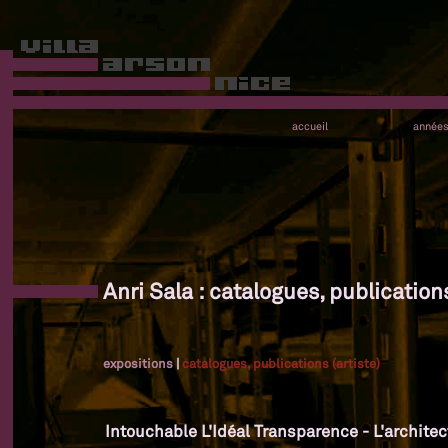
accueil
année
Anri Sala : catalogues, publications
expositions
|
catalogues, publications (artiste)
Intouchable L'Idéal Transparence - L'architec