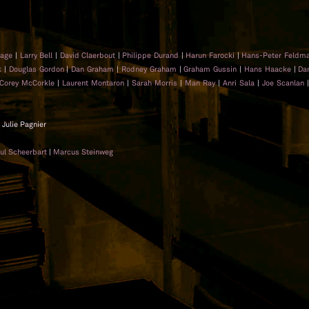
uage
|
Larry Bell
|
David Claerbout
|
Philippe Durand
|
Harun Farocki
|
Hans-Peter Feldm
k
|
Douglas Gordon
|
Dan Graham
|
Rodney Graham
|
Graham Gussin
|
Hans Haacke
|
Da
Corey McCorkle
|
Laurent Montaron
|
Sarah Morris
|
Man Ray
|
Anri Sala
|
Joe Scanlan
 Julie Pagnier
ul Scheerbart
|
Marcus Steinweg