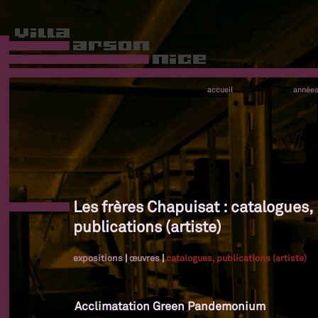
accueil
année
Les frères Chapuisat : catalogues,
publications (artiste)
expositions
|
œuvres
|
catalogues, publications (artiste)
Acclimatation Green Pandemonium