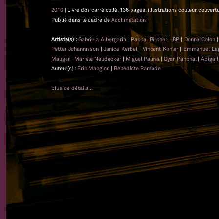
2010
| Livre dos carré collé, 136 pages, illustrations couleur, couver
Publié dans le cadre de
Acclimatation
|
Artiste(s) :
Gabriela Albergaria
|
Pascal Bircher
|
BP
|
Donna Colon
Petter Johannisson
|
Janice Kerbel
|
Vincent Kohler
|
Emmanuel Lag
Mauger
|
Mariele Neudecker
|
Miguel Palma
|
Gyan Panchal
|
Abigail
Auteur(s) :
Éric Mangion
|
Bénédicte Ramade
plus de détails...