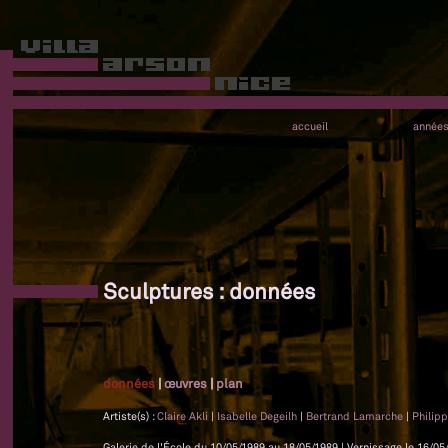
accueil
année
Sculptures : données
données
|
œuvres
|
plan
Artiste(s) :
Claire Akli
|
Isabelle Degeilh
|
Bertrand Lamarche
|
Philip
Galerie de l'École du 10/05/1989 au 18/05/1989 | Vernissage le 16/05/