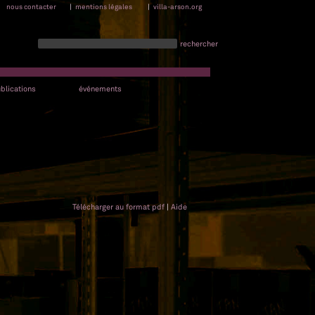
nous contacter
|
mentions légales
|
villa-arson.org
rechercher
blications
événements
Télécharger au format pdf
|
Aide