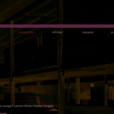
s
expositions
artistes
espaces
pu
pe Lesage
|
Laurent Olivès
|
Sylvain Sorgato
1989