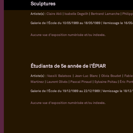
Sculptures
Artiste(s) :
Claire Akli
|
Isabelle Degeilh
|
Bertrand Lamarche
|
Philip
Galerie de l'École du 10/05/1989 au 18/05/1989 | Vernissage le 16/05/
Aucune vue d'exposition numérisée et/ou indexée
.
Étudiants de 5e année de l'ÉPIAR
Artiste(s) :
Vassili Balatsos
|
Jean-Luc Blanc
|
Olivia Boudet
|
Fabi
Martinez
|
Laurent Olivès
|
Pascal Pinaud
|
Sylvaine Poitau
|
Éric Pon
Galerie de l'École du 19/12/1989 au 22/12/1989 | Vernissage le 18/12/
Aucune vue d'exposition numérisée et/ou indexée
.