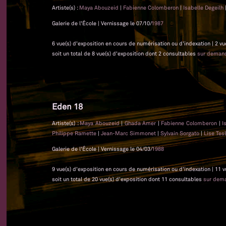
Artiste(s) :
Maya Abouzeid
|
Fabienne Colomberon
|
Isabelle Degeilh
Galerie de l'École | Vernissage le 07/10/
1987
6 vue(s) d'exposition en cours de numérisation ou d'indexation | 2 vu
soit un total de 8 vue(s) d'exposition dont 2 consultables
sur deman
Eden 18
Artiste(s) :
Maya Abouzeid
|
Ghada Amer
|
Fabienne Colomberon
|
I
Philippe Ramette
|
Jean-Marc Simmonet
|
Sylvain Sorgato
|
Lise Tes
Galerie de l'École | Vernissage le 04/03/
1988
9 vue(s) d'exposition en cours de numérisation ou d'indexation | 11 
soit un total de 20 vue(s) d'exposition dont 11 consultables
sur dem