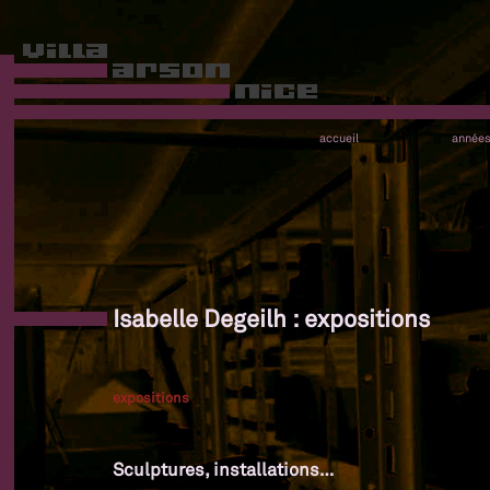
accueil
année
Isabelle Degeilh : expositions
expositions
Sculptures, installations…