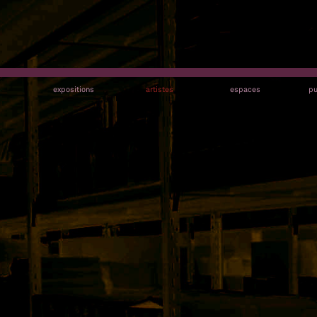
s
expositions
artistes
espaces
pu