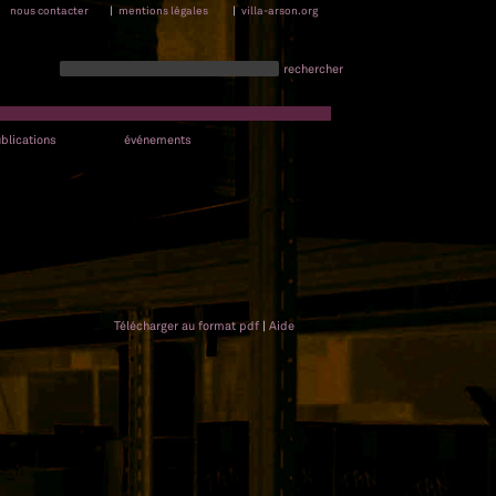
nous contacter
|
mentions légales
|
villa-arson.org
rechercher
blications
événements
Télécharger au format pdf
|
Aide