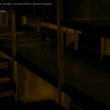
pe Lesage
|
Laurent Olivès
|
Sylvain Sorgato
1989