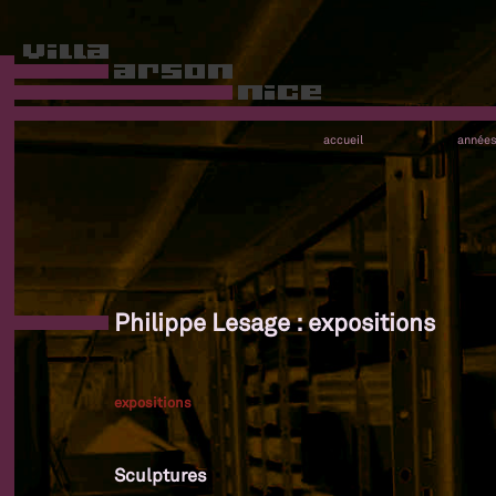
accueil
année
Philippe Lesage : expositions
expositions
Sculptures