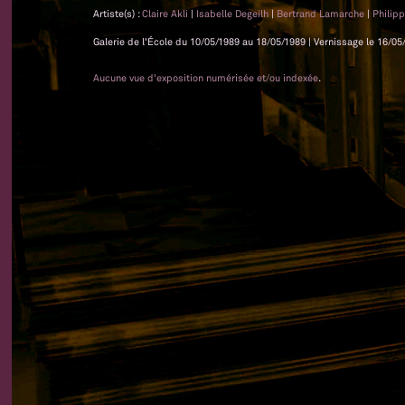
Artiste(s) :
Claire Akli
|
Isabelle Degeilh
|
Bertrand Lamarche
|
Philip
Galerie de l'École du 10/05/1989 au 18/05/1989 | Vernissage le 16/05/
Aucune vue d'exposition numérisée et/ou indexée
.