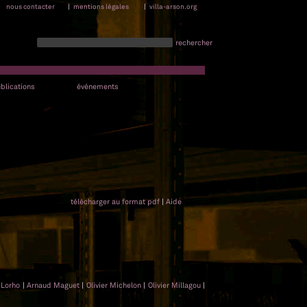
nous contacter
|
mentions légales
|
villa-arson.org
rechercher
blications
événements
télécharger au format pdf
|
Aide
 Lorho
|
Arnaud Maguet
|
Olivier Michelon
|
Olivier Millagou
|