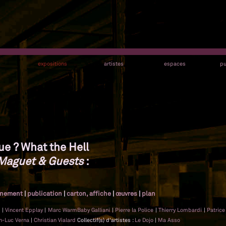
s
expositions
artistes
espaces
pu
ue ? What the Hell
Maguet & Guests
:
gnement
|
publication
|
carton, affiche
|
œuvres
|
plan
t
|
Vincent Epplay
|
Marc WarmBaby Galliani
|
Pierre la Police
|
Thierry Lombardi
|
Patrice
n-Luc Verna
|
Christian Vialard
Collectif(s) d'artistes :
Le Dojo
|
Ma Asso