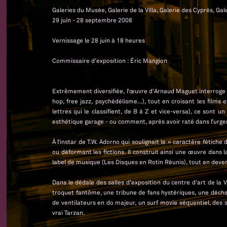
Galeries du Musée, Galerie de la Villa, Galerie des Cyprès, Galer
29 juin - 28 septembre 2008
Vernissage le 28 juin à 18 heures
Commissaire d’exposition : Éric Mangion
Extrêmement diversifiée, l’œuvre d’Arnaud Maguet interroge l
hop, free jazz, psychédélisme…), tout en croisant les films 
lettres qui le classifient, de B à Z et vice-versa), ce sont
esthétique garage - ou comment, après avoir raté dans l’urge
À l’instar de T.W. Adorno qui soulignait le « caractère fétic
ou déformant les fictions. Il construit ainsi une œuvre da
label de musique (Les Disques en Rotin Réunis), tout en de
Dans le dédale des salles d’exposition du centre d’art de la 
troquet fantôme, une tribune de fans hystériques, une décha
de ventilateurs en do majeur, un surf movie séquentiel, des 
vrai Tarzan.