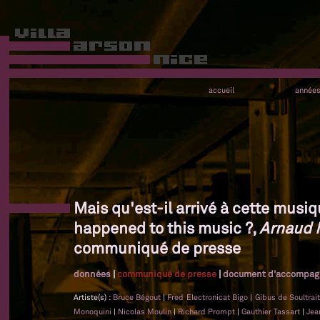
accueil
année
Mais qu'est-il arrivé à cette musiq
happened to this music ?,
Arnaud 
communiqué de presse
données
|
communiqué de presse
|
document d'accompa
Artiste(s) :
Bruce Bégout
|
Fred Electronicat Bigo
|
Gibus de Soultrai
Monoquini
|
Nicolas Moulin
|
Richard Prompt
|
Gauthier Tassart
|
Jea