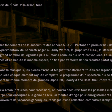
ie de l’École, Villa Arson, Nice
es fondements de la subculture des années 50 à 70. Partant en premier lieu de l
expérimentaux de Kenneth Anger ou Andy Warhol, le graphisme D.I.Y., la littér
 un grand nombre de légendes plus ou moins connues qui sont convoquées. Le li
nce et en beauté le modèle espéré, on finit par s’émerveiller du résultat plutôt
he dans la musique », les pièces d’Arnaud Maguet transforment toutes ces légend
ns laquelle chaque élément rajouté complète le programme d’un spectacle qui s
venant lui-même membre de groupes (Alpha-60, Beauty & the Beat, the Groovers…
Villa Arson (obturées pour l’occasion), on pourra découvrir tous les possibles «
rge pour enseignes à la gloire d’Elvis, un meuble d’angle pour enregistrements
souvenirs de vacances génériques, l’épilogue d’une collection compulsive d’objet