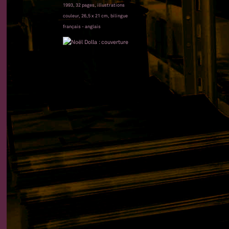
1993, 32 pages, illustrations
couleur, 26,5 x 21 cm, bilingue
français - anglais