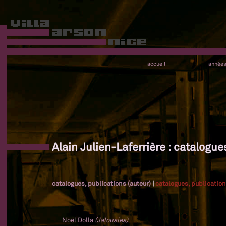
accueil
année
Alain Julien-Laferrière : catalogue
catalogues, publications (auteur)
|
catalogues, publication
Noël Dolla
(Jalousies)