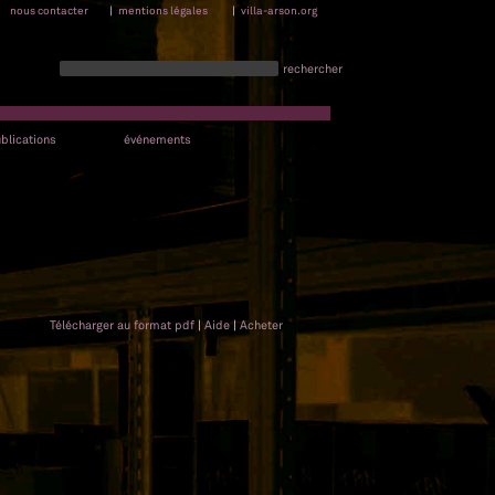
nous contacter
|
mentions légales
|
villa-arson.org
rechercher
blications
événements
Télécharger au format pdf
|
Aide
|
Acheter