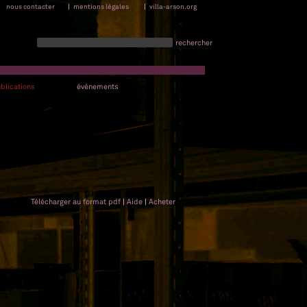
nous contacter
|
mentions légales
|
villa-arson.org
rechercher
blications
événements
Télécharger au format pdf
|
Aide
|
Acheter