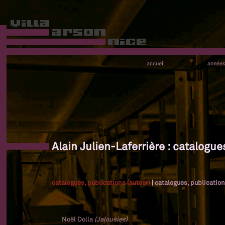
accueil
année
Alain Julien-Laferrière : catalogue
catalogues, publications (auteur)
|
catalogues, publication
Noël Dolla
(Jalousies)