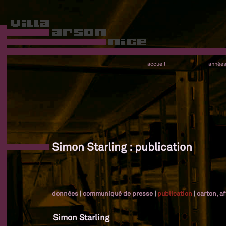
accueil
année
Simon Starling : publication
données
|
communiqué de presse
|
publication
|
carton, a
Simon Starling