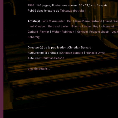
1986
| 146 pages, illustrations couleur, 26 x 21,5 cm, français
Publié dans le cadre de
Tableaux abstraits
|
Artiste(s) :
John M Armleder
|
Ben
|
Jean-Pierre Bertrand
|
David Dia
|
Imi Knoebel
|
Bertrand Lavier
|
Sherrie Levine
|
Roy Lichtenstein
Gerhard Richter
|
Walter Robinson
|
Gerwald Rockenschaub
|
Jean
Zobernig
Directeur(s) de la publication : Christian Bernard
Auteur(s) de la préface :
Christian Bernard
|
François Orivel
Auteur(s) :
Christian Besson
plus de détails...