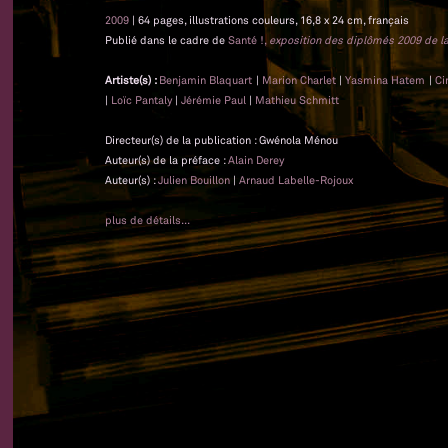
2009
| 64 pages, illustrations couleurs, 16,8 x 24 cm, français
Publié dans le cadre de
Santé !,
exposition des diplômés 2009 de la
Artiste(s) :
Benjamin Blaquart
|
Marion Charlet
|
Yasmina Hatem
|
Ci
|
Loïc Pantaly
|
Jérémie Paul
|
Mathieu Schmitt
Directeur(s) de la publication : Gwénola Ménou
Auteur(s) de la préface :
Alain Derey
Auteur(s) :
Julien Bouillon
|
Arnaud Labelle-Rojoux
plus de détails...