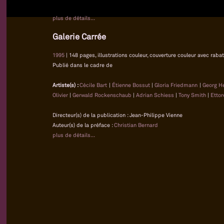
plus de détails...
Galerie Carrée
1995
| 148 pages, illustrations couleur, couverture couleur avec rabat
Publié dans le cadre de
Artiste(s) :
Cécile Bart
|
Étienne Bossut
|
Gloria Friedmann
|
Georg H
Olivier
|
Gerwald Rockenschaub
|
Adrian Schiess
|
Tony Smith
|
Ettor
Directeur(s) de la publication : Jean-Philippe Vienne
Auteur(s) de la préface :
Christian Bernard
plus de détails...