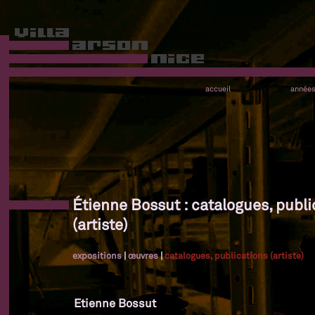
accueil
année
Étienne Bossut : catalogues, publi
(artiste)
expositions
|
œuvres
|
catalogues, publications (artiste)
Etienne Bossut