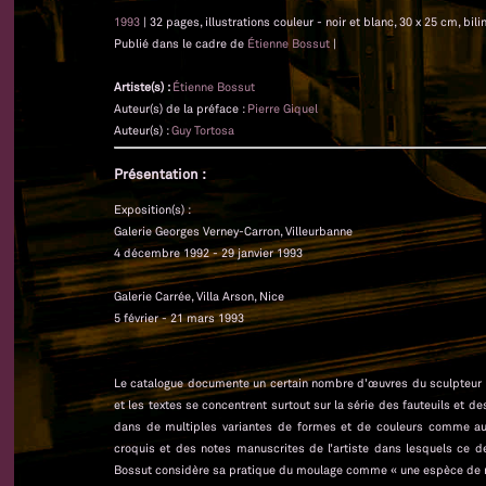
1993
| 32 pages, illustrations couleur - noir et blanc, 30 x 25 cm, bil
Publié dans le cadre de
Étienne Bossut
|
Artiste(s) :
Étienne Bossut
Auteur(s) de la préface :
Pierre Giquel
Auteur(s) :
Guy Tortosa
Présentation :
Exposition(s) :
Galerie Georges Verney-Carron, Villeurbanne
4 décembre 1992 - 29 janvier 1993
Galerie Carrée, Villa Arson, Nice
5 février - 21 mars 1993
Le catalogue documente un certain nombre d’œuvres du sculpteur E
et les textes se concentrent surtout sur la série des fauteuils et 
dans de multiples variantes de formes et de couleurs comme au
croquis et des notes manuscrites de l’artiste dans lesquels ce de
Bossut considère sa pratique du moulage comme « une espèce de 