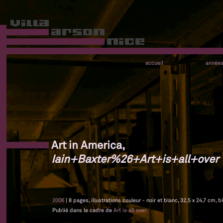
accueil
année
Art in America,
Iain+Baxter%26+Art+is+all+over
2006
| 8 pages, illustrations couleur - noir et blanc, 32,5 x 24,7 cm, b
Publié dans le cadre de
Art is all over