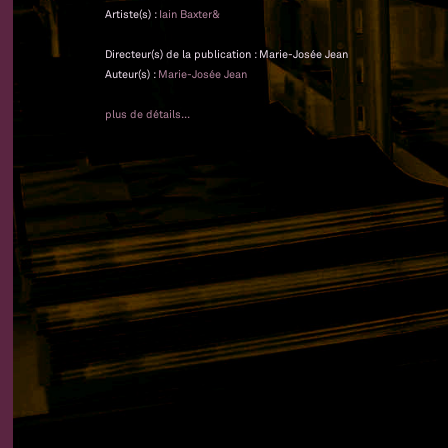
Artiste(s) :
Iain Baxter&
Directeur(s) de la publication : Marie-Josée Jean
Auteur(s) :
Marie-Josée Jean
plus de détails...