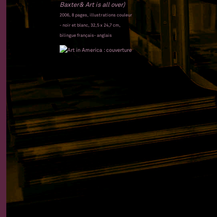
Baxter& Art is all over)
2006, 8 pages, illustrations couleur
- noir et blanc, 32,5 x 24,7 cm,
bilingue français- anglais