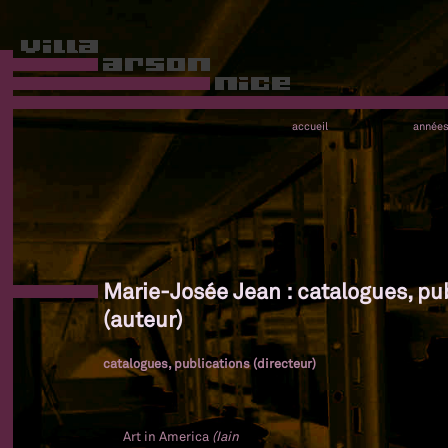
accueil
année
Marie-Josée Jean : catalogues, pu
(auteur)
catalogues, publications (directeur)
Art in America
(Iain