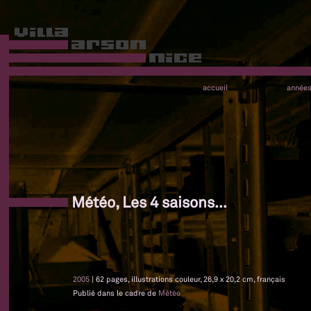
accueil
année
Météo, Les 4 saisons…
2005
| 62 pages, illustrations couleur, 26,9 x 20,2 cm, français
Publié dans le cadre de
Météo