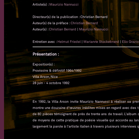
Artiste(s) :
Maurizio Nannucci
Directeur(s) de la publication : Christian Bernard
Auteur(s) de la préface :
Christian Bernard
Auteur(s) :
Christian Bernard
|
Maurizio Nannucci
Entretien avec :
Helmut Friedel
|
Marianne Stockebrand
|
Elio Grazio
Présentation :
Exposition(s) :
Provisoire & définitif 1964/1992
Villa Arson, Nice
28 juin - 4 octobre 1992
En 1992, la Villa Arson invite Maurizio Nannucci à réaliser sa pre
montre une douzaine d'œuvres inédites mises en regard avec des trava
de 80 pièces témoignent de près de trente ans de travail. L'album d
de moyens de cette pratique de poésie visuelle qui accorde au lang
largement la parole à l'artiste italien à travers plusieurs interviews