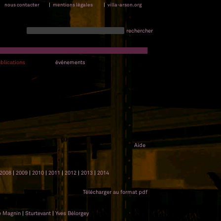
nous contacter
|
mentions légales
|
villa-arson.org
rechercher
blications
événements
Aide
2008
|
2009
|
2010
|
2011
|
2012
|
2013
|
2014
Télécharger au format pdf
e Magnin
|
Sturtevant
|
Yves Bélorgey