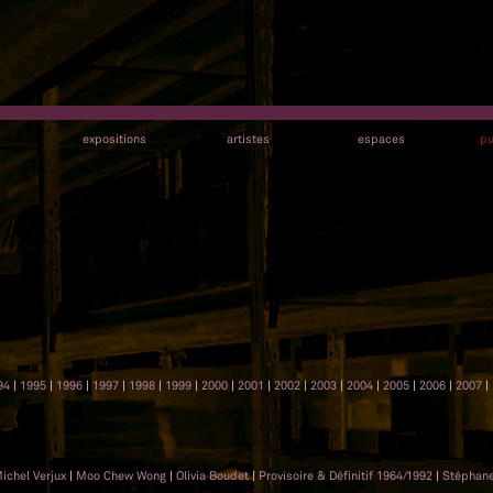
s
expositions
artistes
espaces
pu
94
|
1995
|
1996
|
1997
|
1998
|
1999
|
2000
|
2001
|
2002
|
2003
|
2004
|
2005
|
2006
|
2007
|
ichel Verjux
|
Moo Chew Wong
|
Olivia Boudet
|
Provisoire & Définitif 1964/1992
|
Stéphan