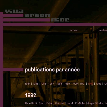
accueil
année
publications par année
1984
|
1985
|
1986
|
1987
|
1988
|
1989
|
1990
|
1991
|
1992
|
1993
|
19
1992
Alain Kirili
|
Franz Erhard Walther
|
Harald F. Müller
|
Jorge Ribalta
|
M