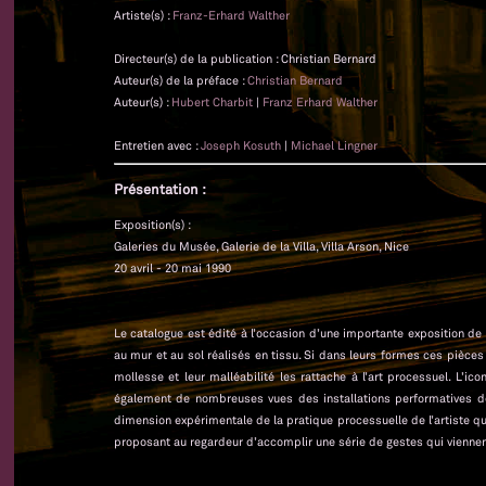
Artiste(s) :
Franz-Erhard Walther
Directeur(s) de la publication : Christian Bernard
Auteur(s) de la préface :
Christian Bernard
Auteur(s) :
Hubert Charbit
|
Franz Erhard Walther
Entretien avec :
Joseph Kosuth
|
Michael Lingner
Présentation :
Exposition(s) :
Galeries du Musée, Galerie de la Villa, Villa Arson, Nice
20 avril - 20 mai 1990
Le catalogue est édité à l’occasion d’une importante exposition de 
au mur et au sol réalisés en tissu. Si dans leurs formes ces pièces
mollesse et leur malléabilité les rattache à l’art processuel. L’
également de nombreuses vues des installations performatives de l’
dimension expérimentale de la pratique processuelle de l’artiste qu
proposant au regardeur d’accomplir une série de gestes qui viennen