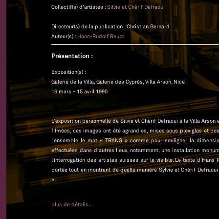
Collectif(s) d'artistes :
Silvie et Chérif Defraoui
Directeur(s) de la publication : Christian Bernard
Auteur(s) :
Hans-Rudolf Reust
Présentation :
Exposition(s) :
Galerie de la Villa, Galerie des Cyprès, Villa Arson, Nice
16 mars - 15 avril 1990
L’exposition personnelle de Silvie et Chérif Defraoui à la Villa Ars
filmées, ces images ont été agrandies, mises sous plexiglas et po
l’ensemble le mot « TRANS » comme pour souligner la dimension t
effectuées dans d’autres lieux, notamment, une installation monum
l’interrogation des artistes suisses sur le visible. Le texte d’Han
portée tout en montrant de quelle manière Sylvie et Chérif Defraoui «
».
plus de détails...