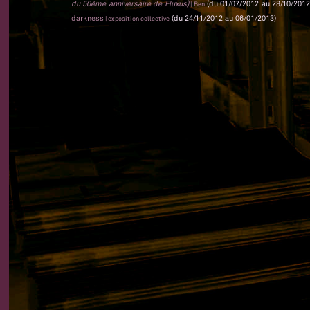
du 50ème anniversaire de Fluxus)
(du 01/07/2012 au 28/10/2012
| Ben
darkness
(du 24/11/2012 au 06/01/2013)
| exposition collective