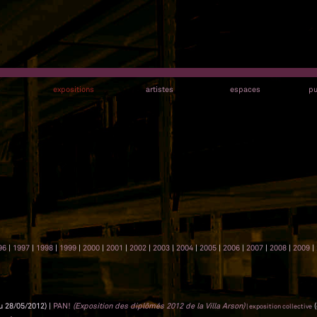
s
expositions
artistes
espaces
pu
96
|
1997
|
1998
|
1999
|
2000
|
2001
|
2002
|
2003
|
2004
|
2005
|
2006
|
2007
|
2008
|
2009
|
u 28/05/2012) |
PAN!
(Exposition des diplômés 2012 de la Villa Arson)
(
| exposition collective