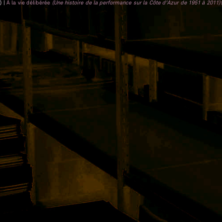
) |
À la vie délibérée
(Une histoire de la performance sur la Côte d'Azur de 1951 à 2011)
|