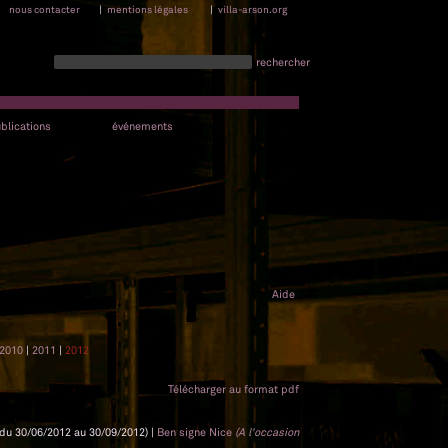
nous contacter
|
mentions légales
|
villa-arson.org
rechercher
blications
événements
Aide
2010
|
2011
|
2012
Télécharger au format pdf
du 30/06/2012 au 30/09/2012) |
Ben signe Nice
(A l'occasion