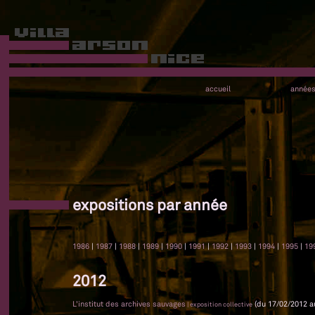
accueil
année
expositions par année
1986
|
1987
|
1988
|
1989
|
1990
|
1991
|
1992
|
1993
|
1994
|
1995
|
19
2012
L'institut des archives sauvages
(du 17/02/2012 a
| exposition collective