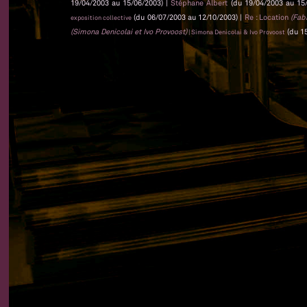
19/04/2003 au 15/06/2003) |
Stéphane Albert
(du 19/04/2003 au 15
(du 06/07/2003 au 12/10/2003) |
Re : Location
(Fabr
exposition collective
(Simona Denicolai et Ivo Provoost)
(du 15
| Simona Denicolai & Ivo Provoost