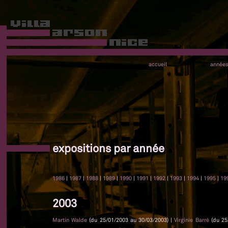
accueil
année
expositions par année
1986
|
1987
|
1988
|
1989
|
1990
|
1991
|
1992
|
1993
|
1994
|
1995
|
19
2003
Martin Walde
(du 25/01/2003 au 30/03/2003) |
Virginie Barré
(du 25