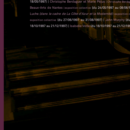
18/05/1997) |
Christophe Berdaguer et Marie Péjus
| Christophe Berda
Beaux-Arts de Nantes
(du 24/05/1997 au 08/06/
| exposition collective
Luche
(dans le cadre de La Côte d'Azur et la Modernité)
| exposition c
(du 27/06/1997 au 31/08/1997) |
John Murphy
(du
exposition collective
18/10/1997 au 21/12/1997) |
Isabelle Vorle
(du 18/10/1997 au 21/12/19