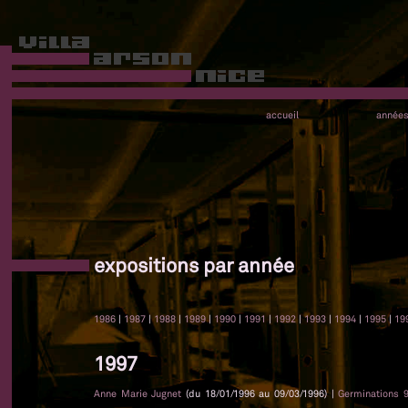
accueil
année
expositions par année
1986
|
1987
|
1988
|
1989
|
1990
|
1991
|
1992
|
1993
|
1994
|
1995
|
19
1997
Anne Marie Jugnet
(du 18/01/1996 au 09/03/1996) |
Germinations 