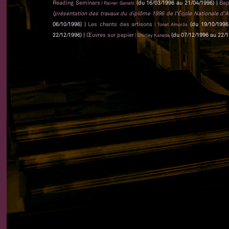
Reading Seminars
(du 16/03/1996 au 21/04/1996) |
Bap
| Rainer Ganahl
(présentation des travaux du diplôme 1996 de l'École Nationale d'Art
06/10/1996) |
Les chants des artisons
(du 19/10/1996
| Tonet Amorós
22/12/1996) |
Œuvres sur papier
(du 07/12/1996 au 22/1
| Shirley Kaneda