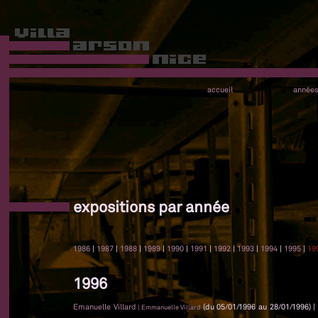
accueil
année
expositions par année
1986
|
1987
|
1988
|
1989
|
1990
|
1991
|
1992
|
1993
|
1994
|
1995
|
19
1996
Emanuelle Villard
(du 05/01/1996 au 28/01/1996) |
| Emmanuelle Villard