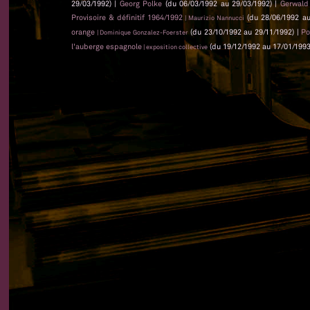
29/03/1992) |
Georg Polke
(du 06/03/1992 au 29/03/1992) |
Gerwald
Provisoire & définitif 1964/1992
(du 28/06/1992 au
| Maurizio Nannucci
orange
(du 23/10/1992 au 29/11/1992) |
Po
| Dominique Gonzalez-Foerster
l'auberge espagnole
(du 19/12/1992 au 17/01/1993
| exposition collective