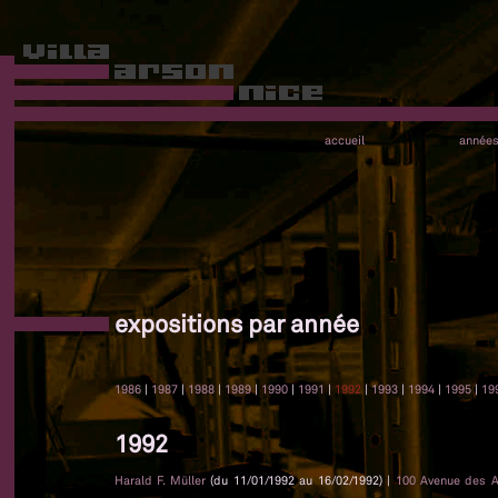
accueil
année
expositions par année
1986
|
1987
|
1988
|
1989
|
1990
|
1991
|
1992
|
1993
|
1994
|
1995
|
19
1992
Harald F. Müller
(du 11/01/1992 au 16/02/1992) |
100 Avenue des 