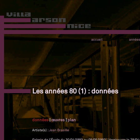
accueil
année
Les années 80 (1) : données
données
|
œuvres
|
plan
Artiste(s) :
Jean Brasille
Galerie de l'École du 30/04/1993 au 09/05/1993 | Vernissage le 29/04/