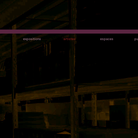
s
expositions
artistes
espaces
pu