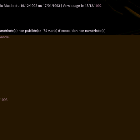
es du Musée du 19/12/1992 au 17/01/1993 | Vernissage le 18/12/
1992
 numérisée(s) non publiée(s) | 74 vue(s) d'exposition non numérisée(s)
mande
.
1993