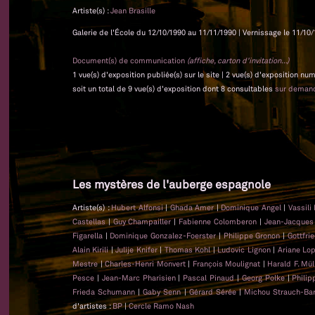
Artiste(s) :
Jean Brasille
Galerie de l'École du 12/10/1990 au 11/11/1990 | Vernissage le 11/10/
Document(s) de communication
(affiche, carton d'invitation...)
1 vue(s) d'exposition publiée(s) sur le site | 2 vue(s) d'exposition nu
soit un total de 9 vue(s) d'exposition dont 8 consultables
sur deman
Les mystères de l'auberge espagnole
Artiste(s) :
Hubert Alfonsi
|
Ghada Amer
|
Dominique Angel
|
Vassili
Castellas
|
Guy Champailler
|
Fabienne Colomberon
|
Jean-Jacque
Figarella
|
Dominique Gonzalez-Foerster
|
Philippe Gronon
|
Gottfri
Alain Kirili
|
Julije Knifer
|
Thomas Kohl
|
Ludovic Lignon
|
Ariane Lo
Mestre
|
Charles-Henri Monvert
|
François Moulignat
|
Harald F. Mül
Pesce
|
Jean-Marc Pharisien
|
Pascal Pinaud
|
Georg Polke
|
Phili
Frieda Schumann
|
Gaby Senn
|
Gérard Sérée
|
Michou Strauch-Bar
d'artistes :
BP
|
Cercle Ramo Nash