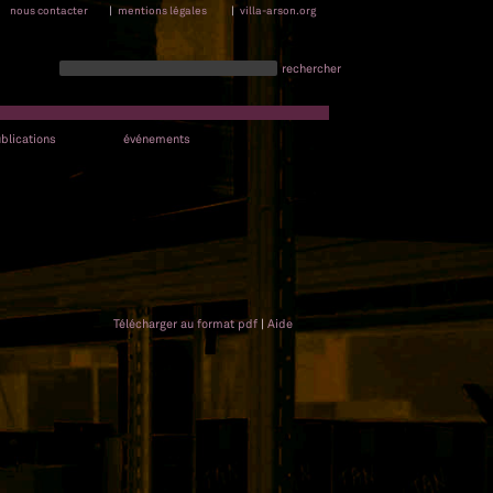
nous contacter
|
mentions légales
|
villa-arson.org
rechercher
blications
événements
Télécharger au format pdf
|
Aide