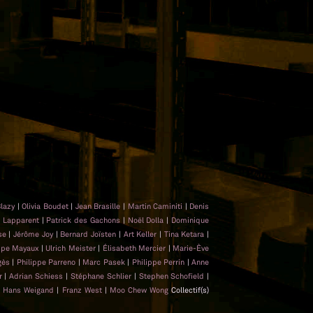
Blazy
|
Olivia Boudet
|
Jean Brasille
|
Martin Caminiti
|
Denis
e Lapparent
|
Patrick des Gachons
|
Noël Dolla
|
Dominique
sse
|
Jérôme Joy
|
Bernard Joïsten
|
Art Keller
|
Tina Ketara
|
ippe Mayaux
|
Ulrich Meister
|
Élisabeth Mercier
|
Marie-Ève
gès
|
Philippe Parreno
|
Marc Pasek
|
Philippe Perrin
|
Anne
er
|
Adrian Schiess
|
Stéphane Schlier
|
Stephen Schofield
|
|
Hans Weigand
|
Franz West
|
Moo Chew Wong
Collectif(s)