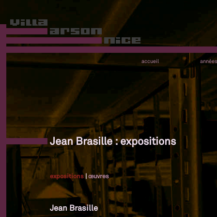
accueil
année
Jean Brasille : expositions
expositions
|
œuvres
Jean Brasille