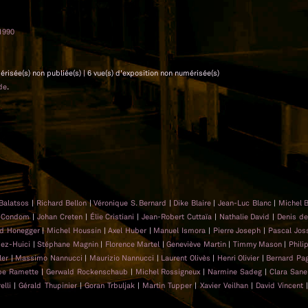
1990
mérisée(s) non publiée(s) | 6 vue(s) d'exposition non numérisée(s)
de
.
 Balatsos
|
Richard Bellon
|
Véronique S. Bernard
|
Dike Blaire
|
Jean-Luc Blanc
|
Michel 
s Condom
|
Johan Creten
|
Élie Cristiani
|
Jean-Robert Cuttaïa
|
Nathalie David
|
Denis d
ed Honegger
|
Michel Houssin
|
Axel Huber
|
Manuel Ismora
|
Pierre Joseph
|
Pascal Jo
pez-Huici
|
Stéphane Magnin
|
Florence Martel
|
Geneviève Martin
|
Timmy Mason
|
Phil
ler
|
Massimo Nannucci
|
Maurizio Nannucci
|
Laurent Olivès
|
Henri Olivier
|
Bernard Pa
ppe Ramette
|
Gerwald Rockenschaub
|
Michel Rossigneux
|
Narmine Sadeg
|
Clara San
elli
|
Gérald Thupinier
|
Goran Trbuljak
|
Martin Tupper
|
Xavier Veilhan
|
David Vincent