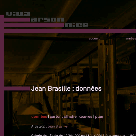
accueil
année
Jean Brasille : données
données
|
carton, affiche
|
œuvres
|
plan
Artiste(s) :
Jean Brasille
Galerie de l'École du 12/10/1990 au 11/11/1990 | Vernissage le 11/10/