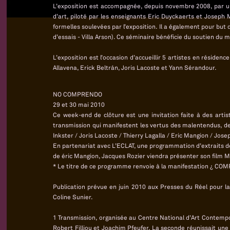
L’exposition est accompagnée, depuis novembre 2008, par un 
d’art, piloté par les enseignants Eric Duyckaerts et Joseph 
formelles soulevées par l’exposition. Il a également pour but 
d’essais - Villa Arson). Ce séminaire bénéficie du soutien du 
L’exposition est l’occasion d’accueillir 5 artistes en résid
Allavena, Erick Beltrán, Joris Lacoste et Yann Sérandour.
NO COMPRENDO
29 et 30 mai 2010
Ce week-end de clôture est une invitation faite à des arti
transmission qui manifestent les vertus des malentendus, des
Inkster / Joris Lacoste / Thierry Lagalla / Eric Mangion / Jo
En partenariat avec L’ECLAT, une programmation d’extraits de
de éric Mangion, Jacques Rozier viendra présenter son film M
* Le titre de ce programme renvoie à la manifestation ¿ COM
Publication prévue en juin 2010 aux Presses du Réel pour la
Coline Sunier.
1 Transmission, organisée au Centre National d’Art Contempor
Robert Filliou et Joachim Pfeufer. La seconde réunissait une