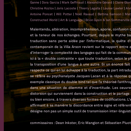
Ganne
|
Dora Garcia
|
Mark Geffriaud
|
Alexandre Gérard
|
Claire Glo
Christine Kozlov
|
Joris Lacoste
|
Thierry Lagalla
|
Louise Lawler
|
Alv
Antoine Poncet
|
Will Potter
|
Noël Ravaud
|
Bettina Samson
|
Mat
Constructed World
|
Art & Language
|
Brion Gysin & Ian Sommerville
Malentendu, altération, incompréhension, aporie, confusion
et la teneur de nos échanges. Pourtant, depuis le mythe bab
traduction sans perte aidée par l’informatique, la quête 
contemporain de la Villa Arson revient sur le rapport ent
d’interroger la complexité des langages qui fait de la communi
ici à la « double contrainte » que toute traduction, selon le
la transposition d’une langue à une autre. Si un énoncé fait
respecte ce qui en lui échappe à la traduction, la part intrad
se réfère au psychanalyste Jacques Lacan et à la réponse qu’il
exemple classique du double bind tel que l’a théorisé l’anthr
dans une situation de dilemme et d’incertitude. Les oeuvres
distorsion qui surviennent dans la construction et le partage
ou bien encore, à travers diverses formes de codifications. 
affirmant à sa manière la discordance entre signe et référen
désigne non pas un simple outil de transmission inter-linguist
commissaires : Dean Inkster, Eric Mangion et Sébastien Pluot