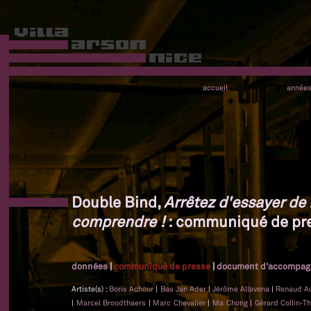
accueil
année
Double Bind,
Arrêtez d'essayer de
comprendre !
: communiqué de pr
données
|
communiqué de presse
|
document d'accompa
Artiste(s) :
Boris Achour
|
Bas Jan Ader
|
Jérôme Allavena
|
Renaud A
|
Marcel Broodthaers
|
Marc Chevalier
|
Ma Chong
|
Gérard Collin-T