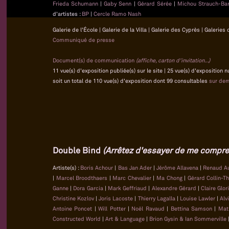
Frieda Schumann
|
Gaby Senn
|
Gérard Sérée
|
Michou Strauch-Bar
d'artistes :
BP
|
Cercle Ramo Nash
Galerie de l'École | Galerie de la Villa | Galerie des Cyprès | Galeri
Communiqué de presse
Document(s) de communication
(affiche, carton d'invitation...)
11 vue(s) d'exposition publiée(s) sur le site | 25 vue(s) d'exposition
soit un total de 110 vue(s) d'exposition dont 99 consultables
sur de
Double Bind
(Arrêtez d'essayer de me compre
Artiste(s) :
Boris Achour
|
Bas Jan Ader
|
Jérôme Allavena
|
Renaud A
|
Marcel Broodthaers
|
Marc Chevalier
|
Ma Chong
|
Gérard Collin-T
Ganne
|
Dora Garcia
|
Mark Geffriaud
|
Alexandre Gérard
|
Claire Glo
Christine Kozlov
|
Joris Lacoste
|
Thierry Lagalla
|
Louise Lawler
|
Alv
Antoine Poncet
|
Will Potter
|
Noël Ravaud
|
Bettina Samson
|
Mat
Constructed World
|
Art & Language
|
Brion Gysin & Ian Sommerville