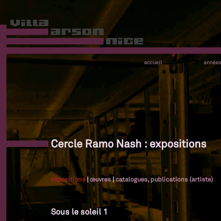
accueil
année
Cercle Ramo Nash : expositions
expositions
|
œuvres
|
catalogues, publications (artiste)
Sous le soleil 1