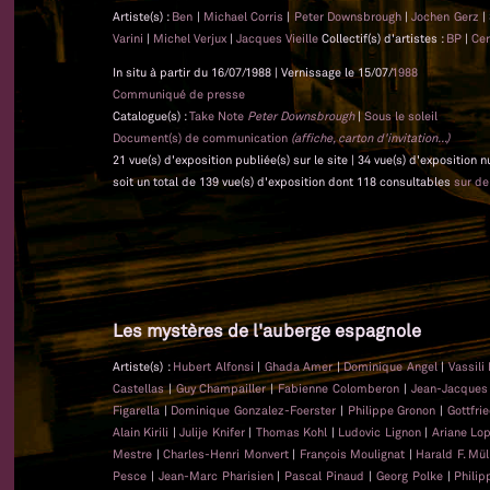
Artiste(s) :
Ben
|
Michael Corris
|
Peter Downsbrough
|
Jochen Gerz
|
Varini
|
Michel Verjux
|
Jacques Vieille
Collectif(s) d'artistes :
BP
|
Ce
In situ à partir du 16/07/1988 | Vernissage le 15/07/
1988
Communiqué de presse
Catalogue(s) :
Take Note
Peter Downsbrough
|
Sous le soleil
Document(s) de communication
(affiche, carton d'invitation...)
21 vue(s) d'exposition publiée(s) sur le site | 34 vue(s) d'exposition
soit un total de 139 vue(s) d'exposition dont 118 consultables
sur d
Les mystères de l'auberge espagnole
Artiste(s) :
Hubert Alfonsi
|
Ghada Amer
|
Dominique Angel
|
Vassili
Castellas
|
Guy Champailler
|
Fabienne Colomberon
|
Jean-Jacque
Figarella
|
Dominique Gonzalez-Foerster
|
Philippe Gronon
|
Gottfri
Alain Kirili
|
Julije Knifer
|
Thomas Kohl
|
Ludovic Lignon
|
Ariane Lo
Mestre
|
Charles-Henri Monvert
|
François Moulignat
|
Harald F. Mül
Pesce
|
Jean-Marc Pharisien
|
Pascal Pinaud
|
Georg Polke
|
Phili