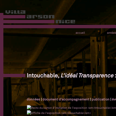
accueil
année
Intouchable,
L'idéal Transparence
:
données
|
document d'accompagnement
|
publication
|
év