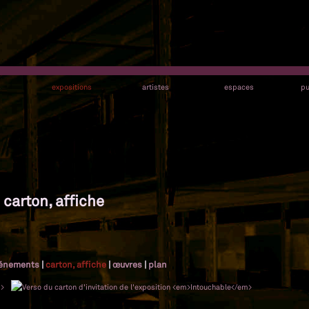
s
expositions
artistes
espaces
pu
 carton, affiche
énements
|
carton, affiche
|
œuvres
|
plan