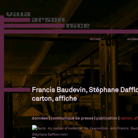
accueil
année
Francis Baudevin, Stéphane Dafflo
carton, affiche
données
|
communiqué de presse
|
publication
|
carton, a