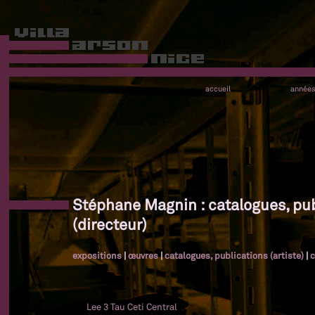
accueil
année
Stéphane Magnin : catalogues, pub
(directeur)
expositions
|
œuvres
|
catalogues, publications (artiste)
|
c
Lee 3 Tau Ceti Central