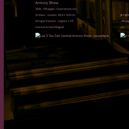
Armory Show
2004, 139 pages, illustrations noir
ø ra
et blanc - couleur, 26,9 x 19,8 cm,
bilingue français - anglais + CD
, 60 pa
musical Arnaud Maguet
cm