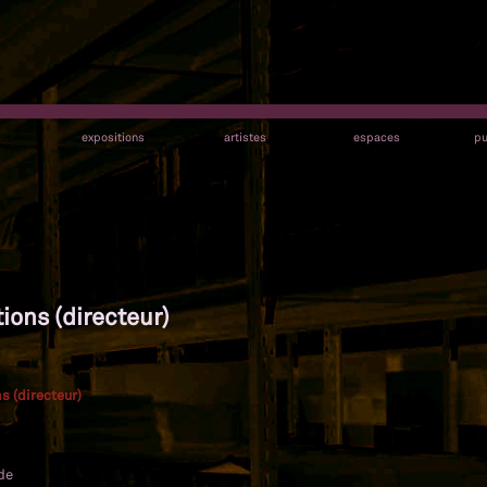
s
expositions
artistes
espaces
pu
ions (directeur)
s (directeur)
de