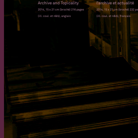
Archive and Topicality
l’archive et actualité
2014, 15 x 21 cm (broché) 216 pages
2014, 15 x 21 cm (broché) 232 p
(ill. coul. et n&b), anglais
(ill. coul. et n&b), français