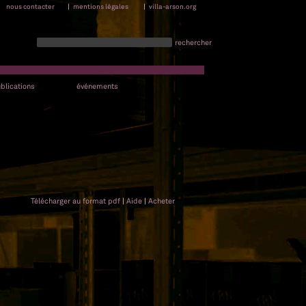
nous contacter
|
mentions légales
|
villa-arson.org
rechercher
blications
événements
Télécharger au format pdf
|
Aide
|
Acheter