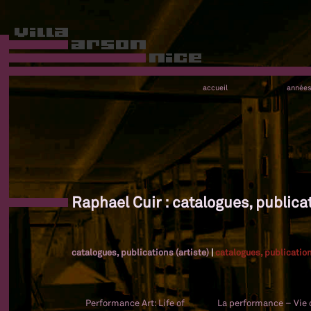
accueil
année
Raphael Cuir : catalogues, publicat
catalogues, publications (artiste)
|
catalogues, publication
Performance Art: Life of
La performance – Vie 