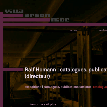
accueil
année
Ralf Homann : catalogues, publica
(directeur)
expositions
|
catalogues, publications (artiste)
|
catalogue
Personne sait plus