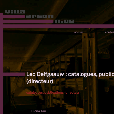
accueil
année
Leo Delfgaauw : catalogues, publi
(directeur)
catalogues, publications (directeur)
Fiona Tan